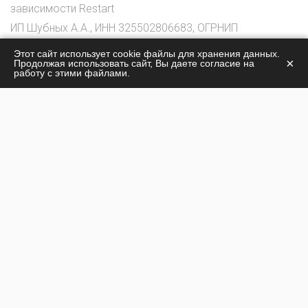
зависимости Restart
ИП Шубных А.А., ИНН 325502806683, ОГРНИП
316325600085756
Этот сайт использует cookie файлы для хранения данных.
×
Продолжая использовать сайт, Вы даете согласие на
© 2026
работу с этими файлами.
О центре
Лечение наркомании
Жизнь центра
Лечение алкоголизма
Стоимость лечения
Наши специалисты
Контакты
Политика конфиденциальности
г. Электросталь: